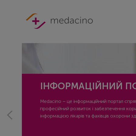
ІНФОРМАЦІЙНИЙ П
Мedacino – це інформаційний портал спр
професійний розвиток і забезпечення ко
інформацією лікарів та фахівців охорони зд