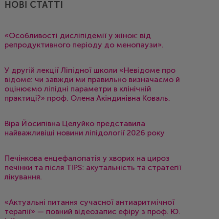
НОВІ СТАТТІ
«Особливості дисліпідемії у жінок: від
репродуктивного періоду до менопаузи».
У другій лекції Ліпідної школи «Невідоме про
відоме: чи завжди ми правильно визначаємо й
оцінюємо ліпідні параметри в клінічній
практиці?» проф. Олена Акіндинівна Коваль.
Віра Йосипівна Целуйко представила
найважливіші новини ліпідології 2026 року
Печінкова енцефалопатія у хворих на цироз
печінки та після TIPS: акутальність та стратегії
лікування.
«Актуальні питання сучасної антиаритмічної
терапії» — повний відеозапис ефіру з проф. Ю.