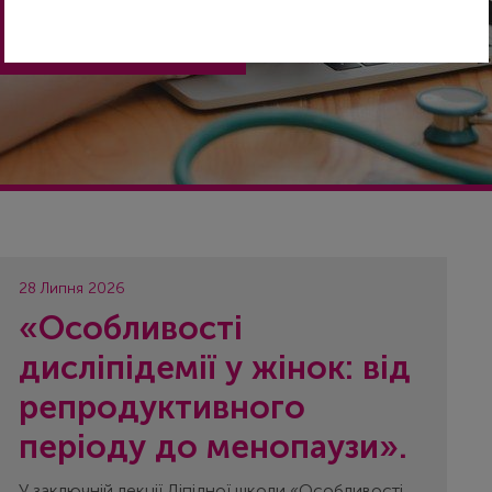
28 Липня 2026
«Особливості
дисліпідемії у жінок: від
репродуктивного
періоду до менопаузи».
У заключній лекції Ліпідної школи «Особливості