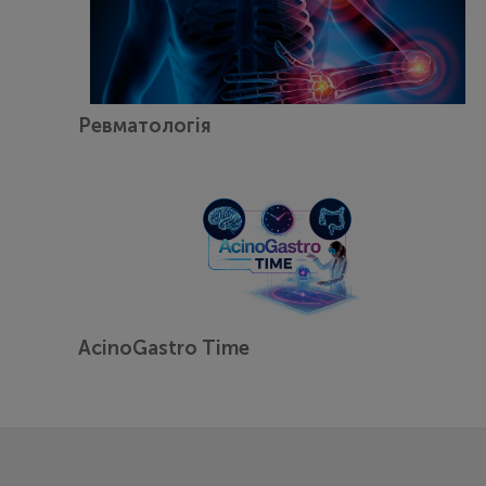
Ревматологія
AcinoGastro Time