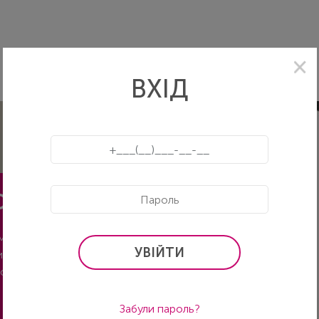
ВХІД
ОРТАЛ
ямований на
УВІЙТИ
рисною профільною
оров'я.
Забули пароль?