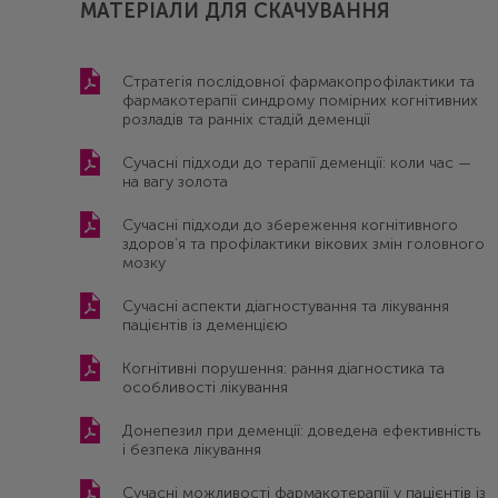
МАТЕРІАЛИ ДЛЯ СКАЧУВАННЯ
Стратегія послідовної фармакопрофілактики та
фармакотерапії синдрому помірних когнітивних
розладів та ранніх стадій деменції
Сучасні підходи до терапії деменції: коли час —
на вагу золота
Сучасні підходи до збереження когнітивного
здоров’я та профілактики вікових змін головного
мозку
Сучасні аспекти діагностування та лікування
пацієнтів із деменцією
Когнітивні порушення: рання діагностика та
особливості лікування
Донепезил при деменції: доведена ефективність
і безпека лікування
Сучасні можливості фармакотерапії у пацієнтів із